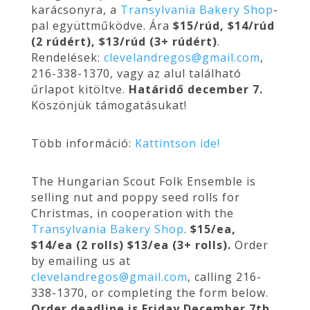
karácsonyra, a
Transylvania Bakery Shop
-
pal együttműködve. Ára
$15/rúd, $14/rúd
(2 rúdért), $13/rúd (3+ rúdért)
.
Rendelések:
clevelandregos@gmail.com
,
216-338-1370, vagy az alul található
űrlapot kitöltve.
Határidő december 7.
Köszönjük támogatásukat!
Több információ:
Kattintson ide!
The Hungarian Scout Folk Ensemble is
selling nut and poppy seed rolls for
Christmas, in cooperation with the
Transylvania Bakery Shop
.
$15/ea,
$14/ea (2 rolls) $13/ea (3+ rolls).
Order
by emailing us at
clevelandregos@gmail.com
, calling 216-
338-1370, or completing the form below.
Order deadline is Friday December 7th.